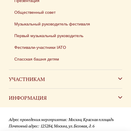
Презентация
Общественный совет
Музыкальный руководитель фестиваля
Первый музыкальный руководитель
Фестивали-участники IATO
Спасская башня детям
УЧАСТНИКАМ
Зарубежным коллективам
ИНФОРМАЦИЯ
Российским коллективам
Контакты
Фестиваль детских духовых оркестров
Адрес проведения мероприятия: Москва, Красная площадь
Для СМИ
Почтовый адрес: 125284, Москва, ул. Беговая, д. 6