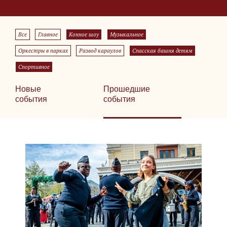
Все
Главное
Конное шоу
Музыкальное
Оркестры в парках
Развод караулов
Спасская башня детям
Спортивное
Новые
Прошедшие
события
события