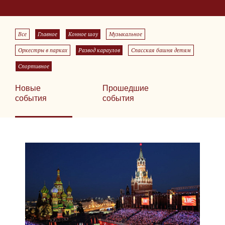
Все
Главное
Конное шоу
Музыкальное
Оркестры в парках
Развод караулов
Спасская башня детям
Спортивное
Новые
Прошедшие
события
события