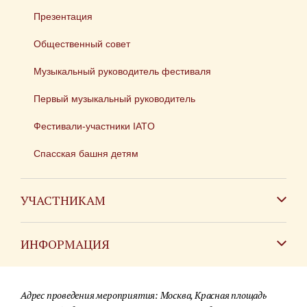
Презентация
Общественный совет
Музыкальный руководитель фестиваля
Первый музыкальный руководитель
Фестивали-участники IATO
Спасская башня детям
УЧАСТНИКАМ
Зарубежным коллективам
ИНФОРМАЦИЯ
Российским коллективам
Контакты
Фестиваль детских духовых оркестров
Адрес проведения мероприятия: Москва, Красная площадь
Для СМИ