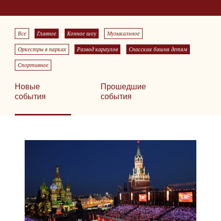
Все
Главное
Конное шоу
Музыкальное
Оркестры в парках
Развод караулов
Спасская башня детям
Спортивное
Новые
Прошедшие
события
события