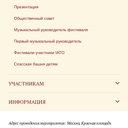
Презентация
Общественный совет
Музыкальный руководитель фестиваля
Первый музыкальный руководитель
Фестивали-участники IATO
Спасская башня детям
УЧАСТНИКАМ
Зарубежным коллективам
ИНФОРМАЦИЯ
Российским коллективам
Контакты
Фестиваль детских духовых оркестров
Адрес проведения мероприятия: Москва, Красная площадь
Для СМИ