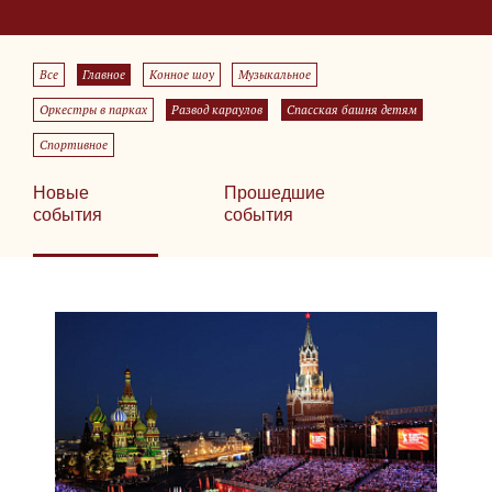
Все
Главное
Конное шоу
Музыкальное
Оркестры в парках
Развод караулов
Спасская башня детям
Спортивное
Новые
Прошедшие
события
события