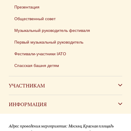
Презентация
Общественный совет
Музыкальный руководитель фестиваля
Первый музыкальный руководитель
Фестивали-участники IATO
Спасская башня детям
УЧАСТНИКАМ
Зарубежным коллективам
ИНФОРМАЦИЯ
Российским коллективам
Контакты
Фестиваль детских духовых оркестров
Адрес проведения мероприятия: Москва, Красная площадь
Для СМИ