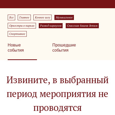
Все
Главное
Конное шоу
Музыкальное
Оркестры в парках
Развод караулов
Спасская башня детям
Спортивное
Новые
Прошедшие
события
события
Извините, в выбранный
период мероприятия не
проводятся