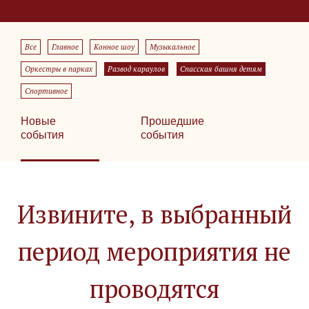
Все
Главное
Конное шоу
Музыкальное
Оркестры в парках
Развод караулов
Спасская башня детям
Спортивное
Новые
Прошедшие
события
события
Извините, в выбранный
период мероприятия не
проводятся