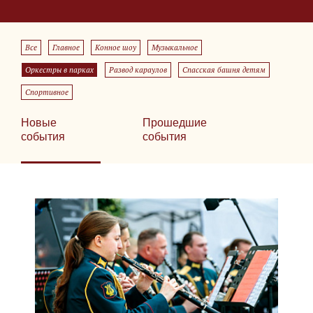
Все
Главное
Конное шоу
Музыкальное
Оркестры в парках
Развод караулов
Спасская башня детям
Спортивное
Новые
Прошедшие
события
события