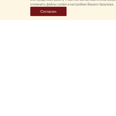
отключить файлы cookie в настройках Вашего браузера.
Согласен
Все
Гл
Выберите
Спасская 
дату
событий
Новые соб