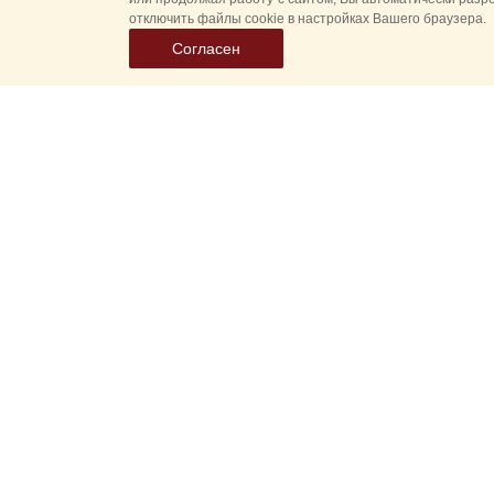
отключить файлы cookie в настройках Вашего браузера.
Согласен
Все
Гл
Выберите
Спасская 
дату
событий
Новые соб