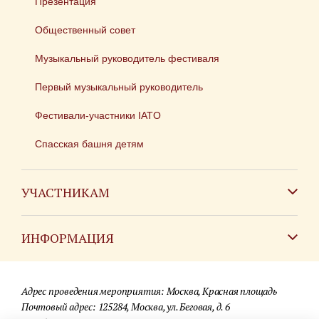
Презентация
Общественный совет
Музыкальный руководитель фестиваля
Первый музыкальный руководитель
Фестивали-участники IATO
Спасская башня детям
УЧАСТНИКАМ
Зарубежным коллективам
ИНФОРМАЦИЯ
Российским коллективам
Контакты
Фестиваль детских духовых оркестров
Адрес проведения мероприятия: Москва, Красная площадь
Для СМИ
Почтовый адрес: 125284, Москва, ул. Беговая, д. 6