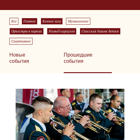
Все
Главное
Конное шоу
Музыкальное
Оркестры в парках
Развод караулов
Спасская башня детям
Спортивное
Новые
Прошедшие
события
события