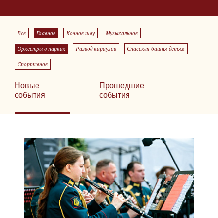
Все
Главное
Конное шоу
Музыкальное
Оркестры в парках
Развод караулов
Спасская башня детям
Спортивное
Новые
Прошедшие
события
события