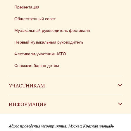
Презентация
Общественный совет
Музыкальный руководитель фестиваля
Первый музыкальный руководитель
Фестивали-участники IATO
Спасская башня детям
УЧАСТНИКАМ
Зарубежным коллективам
ИНФОРМАЦИЯ
Российским коллективам
Контакты
Фестиваль детских духовых оркестров
Адрес проведения мероприятия: Москва, Красная площадь
Для СМИ