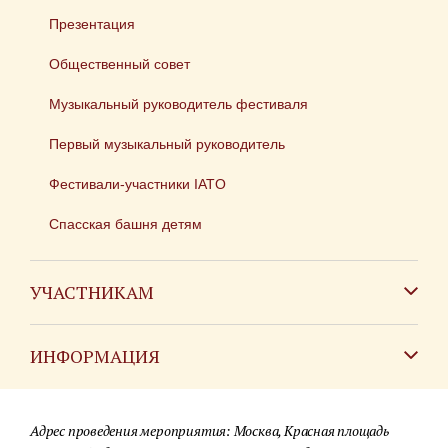
Презентация
Общественный совет
Музыкальный руководитель фестиваля
Первый музыкальный руководитель
Фестивали-участники IATO
Спасская башня детям
УЧАСТНИКАМ
Зарубежным коллективам
ИНФОРМАЦИЯ
Российским коллективам
Контакты
Фестиваль детских духовых оркестров
Адрес проведения мероприятия: Москва, Красная площадь
Для СМИ