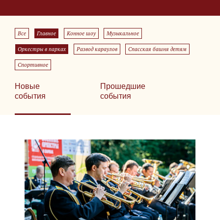
Все
Главное
Конное шоу
Музыкальное
Оркестры в парках
Развод караулов
Спасская башня детям
Спортивное
Новые
Прошедшие
события
события