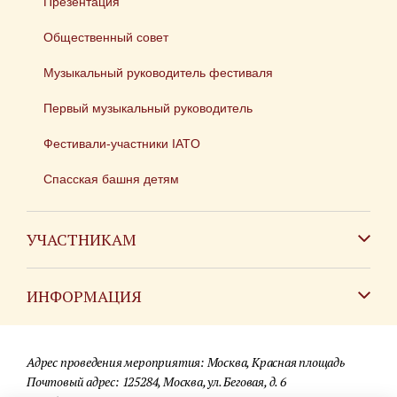
Презентация
Общественный совет
Музыкальный руководитель фестиваля
Первый музыкальный руководитель
Фестивали-участники IATO
Спасская башня детям
УЧАСТНИКАМ
Зарубежным коллективам
ИНФОРМАЦИЯ
Российским коллективам
Контакты
Фестиваль детских духовых оркестров
Адрес проведения мероприятия: Москва, Красная площадь
Для СМИ
Почтовый адрес: 125284, Москва, ул. Беговая, д. 6