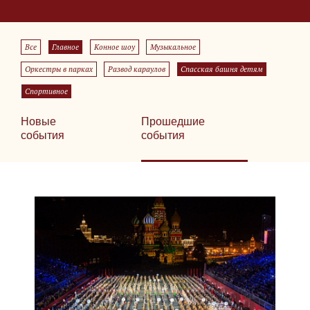
Все
Главное
Конное шоу
Музыкальное
Оркестры в парках
Развод караулов
Спасская башня детям
Спортивное
Новые
Прошедшие
события
события