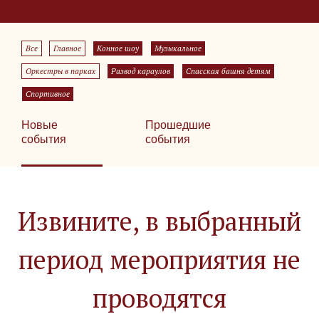
Все
Главное
Конное шоу
Музыкальное
Оркестры в парках
Развод караулов
Спасская башня детям
Спортивное
Новые
Прошедшие
события
события
Извините, в выбранный
период мероприятия не
проводятся