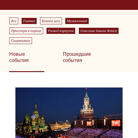
Все
Главное
Конное шоу
Музыкальное
Оркестры в парках
Развод караулов
Спасская башня детям
Спортивное
Новые
Прошедшие
события
события