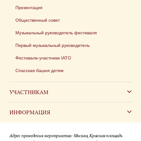
Презентация
Общественный совет
Музыкальный руководитель фестиваля
Первый музыкальный руководитель
Фестивали-участники IATO
Спасская башня детям
УЧАСТНИКАМ
Зарубежным коллективам
ИНФОРМАЦИЯ
Российским коллективам
Контакты
Фестиваль детских духовых оркестров
Адрес проведения мероприятия: Москва, Красная площадь
Для СМИ