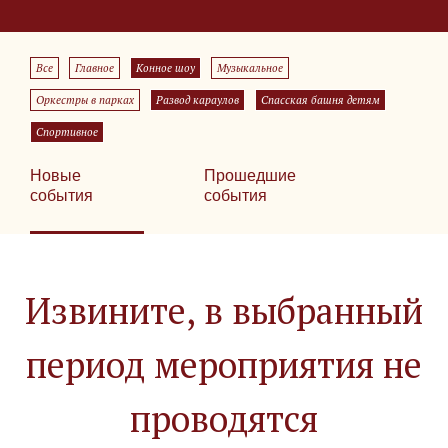
Все
Главное
Конное шоу
Музыкальное
Оркестры в парках
Развод караулов
Спасская башня детям
Спортивное
Новые
Прошедшие
события
события
Извините, в выбранный
период мероприятия не
проводятся