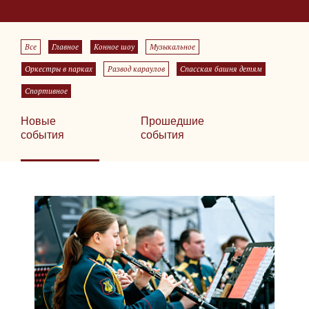
Все
Главное
Конное шоу
Музыкальное
Оркестры в парках
Развод караулов
Спасская башня детям
Спортивное
Новые
Прошедшие
события
события