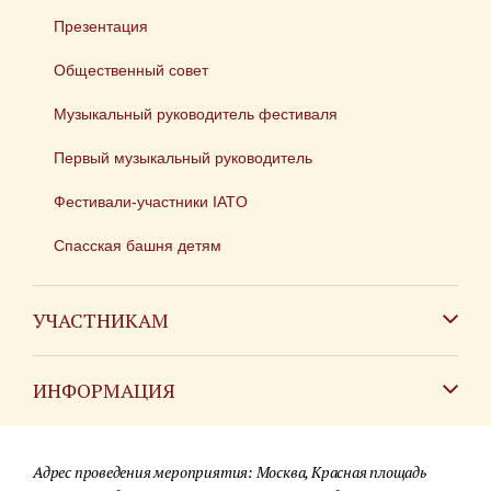
Презентация
Общественный совет
Музыкальный руководитель фестиваля
Первый музыкальный руководитель
Фестивали-участники IATO
Спасская башня детям
УЧАСТНИКАМ
Зарубежным коллективам
ИНФОРМАЦИЯ
Российским коллективам
Контакты
Фестиваль детских духовых оркестров
Адрес проведения мероприятия: Москва, Красная площадь
Для СМИ