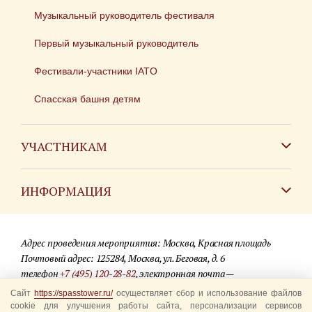
Музыкальный руководитель фестиваля
Первый музыкальный руководитель
Фестивали-участники IATO
Спасская башня детям
УЧАСТНИКАМ
Зарубежным коллективам
ИНФОРМАЦИЯ
Российским коллективам
Контакты
Фестиваль детских духовых оркестров
Адрес проведения мероприятия: Москва, Красная площадь
Для СМИ
Почтовый адрес: 125284, Москва, ул. Беговая, д. 6
телефон
+7 (495) 120-28-82
, электронная почта —
Где купить билеты
info@spasstower.ru
Сайт
https://spasstower.ru/
осуществляет сбор и использование файлов
Акции
cookie для улучшения работы сайта, персонализации сервисов