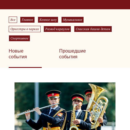
Все
Главное
Конное шоу
Музыкальное
Оркестры в парках
Развод караулов
Спасская башня детям
Спортивное
Новые
Прошедшие
события
события