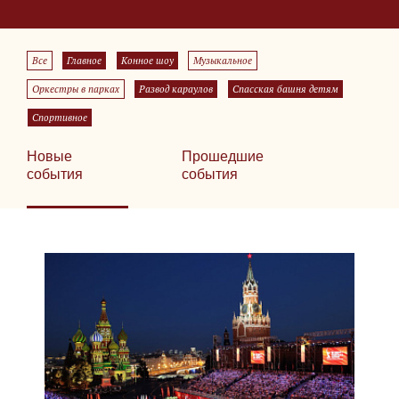
Все
Главное
Конное шоу
Музыкальное
Оркестры в парках
Развод караулов
Спасская башня детям
Спортивное
Новые
Прошедшие
события
события