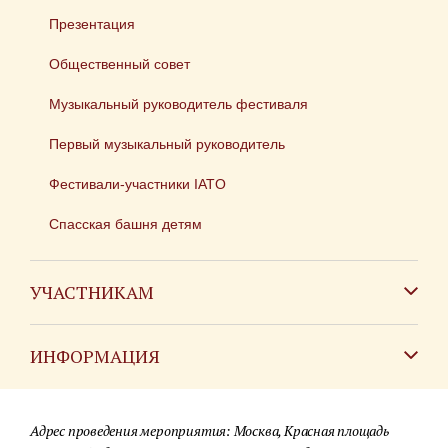
Презентация
Общественный совет
Музыкальный руководитель фестиваля
Первый музыкальный руководитель
Фестивали-участники IATO
Спасская башня детям
УЧАСТНИКАМ
Зарубежным коллективам
ИНФОРМАЦИЯ
Российским коллективам
Контакты
Фестиваль детских духовых оркестров
Адрес проведения мероприятия: Москва, Красная площадь
Для СМИ