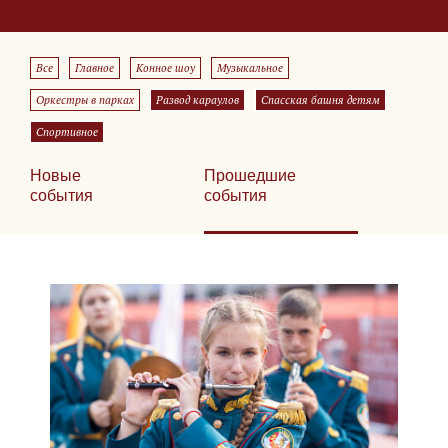
Все
Главное
Конное шоу
Музыкальное
Оркестры в парках
Развод караулов
Спасская башня детям
Спортивное
Новые
Прошедшие
события
события