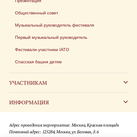
Презентация
Общественный совет
Музыкальный руководитель фестиваля
Первый музыкальный руководитель
Фестивали-участники IATO
Спасская башня детям
УЧАСТНИКАМ
Зарубежным коллективам
ИНФОРМАЦИЯ
Российским коллективам
Контакты
Фестиваль детских духовых оркестров
Адрес проведения мероприятия: Москва, Красная площадь
Для СМИ
Почтовый адрес: 125284, Москва, ул. Беговая, д. 6