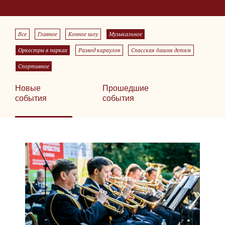
Все
Главное
Конное шоу
Музыкальное
Оркестры в парках
Развод караулов
Спасская башня детям
Спортивное
Новые
Прошедшие
события
события