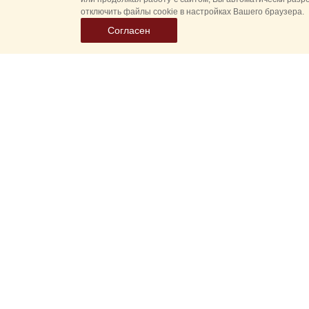
отключить файлы cookie в настройках Вашего браузера.
Согласен
Все
Гл
Выберите
Спасская 
дату
событий
Новые соб