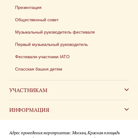
Презентация
Общественный совет
Музыкальный руководитель фестиваля
Первый музыкальный руководитель
Фестивали-участники IATO
Спасская башня детям
УЧАСТНИКАМ
Зарубежным коллективам
ИНФОРМАЦИЯ
Российским коллективам
Контакты
Фестиваль детских духовых оркестров
Адрес проведения мероприятия: Москва, Красная площадь
Для СМИ