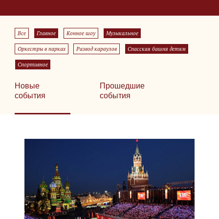
Все
Главное
Конное шоу
Музыкальное
Оркестры в парках
Развод караулов
Спасская башня детям
Спортивное
Новые
Прошедшие
события
события