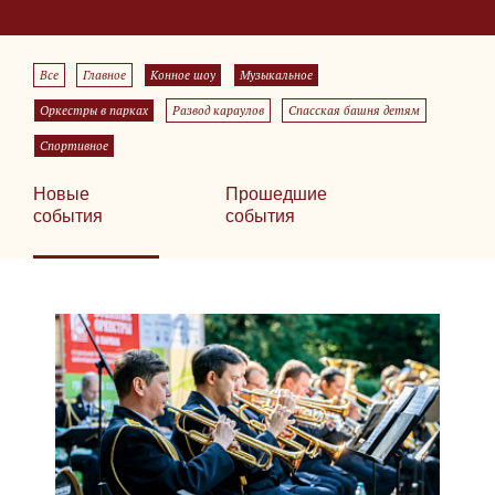
Все
Главное
Конное шоу
Музыкальное
Оркестры в парках
Развод караулов
Спасская башня детям
Спортивное
Новые
Прошедшие
события
события