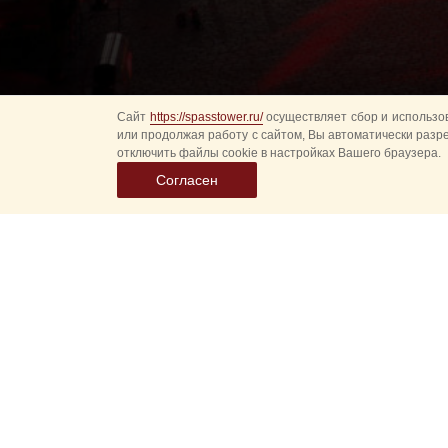
Сайт
https://spasstower.ru/
осуществляет сбор и использов
или продолжая работу с сайтом, Вы автоматически разр
отключить файлы cookie в настройках Вашего браузера.
Согласен
Все
Гл
Выберите
Спасская 
дату
событий
Новые соб