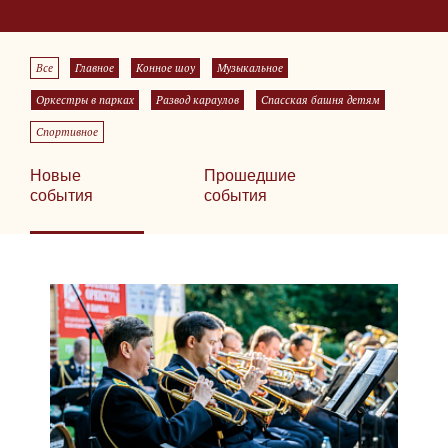
Все
Главное
Конное шоу
Музыкальное
Оркестры в парках
Развод караулов
Спасская башня детям
Спортивное
Новые
Прошедшие
события
события