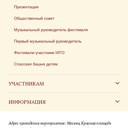
Презентация
Общественный совет
Музыкальный руководитель фестиваля
Первый музыкальный руководитель
Фестивали-участники IATO
Спасская башня детям
УЧАСТНИКАМ
Зарубежным коллективам
ИНФОРМАЦИЯ
Российским коллективам
Контакты
Фестиваль детских духовых оркестров
Адрес проведения мероприятия: Москва, Красная площадь
Для СМИ