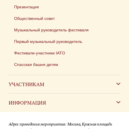
Презентация
Общественный совет
Музыкальный руководитель фестиваля
Первый музыкальный руководитель
Фестивали-участники IATO
Спасская башня детям
УЧАСТНИКАМ
Зарубежным коллективам
ИНФОРМАЦИЯ
Российским коллективам
Контакты
Фестиваль детских духовых оркестров
Адрес проведения мероприятия: Москва, Красная площадь
Для СМИ