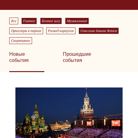
Все
Главное
Конное шоу
Музыкальное
Оркестры в парках
Развод караулов
Спасская башня детям
Спортивное
Новые
Прошедшие
события
события