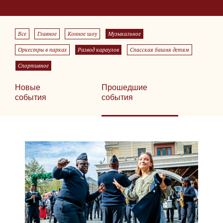
Все
Главное
Конное шоу
Музыкальное
Оркестры в парках
Развод караулов
Спасская башня детям
Спортивное
Новые
Прошедшие
события
события