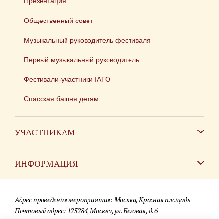
Презентация
Общественный совет
Музыкальный руководитель фестиваля
Первый музыкальный руководитель
Фестивали-участники IATO
Спасская башня детям
УЧАСТНИКАМ
Зарубежным коллективам
ИНФОРМАЦИЯ
Российским коллективам
Контакты
Фестиваль детских духовых оркестров
Адрес проведения мероприятия: Москва, Красная площадь
Для СМИ
Почтовый адрес: 125284, Москва, ул. Беговая, д. 6