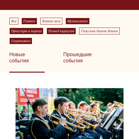
Все
Главное
Конное шоу
Музыкальное
Оркестры в парках
Развод караулов
Спасская башня детям
Спортивное
Новые
Прошедшие
события
события