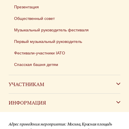
Презентация
Общественный совет
Музыкальный руководитель фестиваля
Первый музыкальный руководитель
Фестивали-участники IATO
Спасская башня детям
УЧАСТНИКАМ
Зарубежным коллективам
ИНФОРМАЦИЯ
Российским коллективам
Контакты
Фестиваль детских духовых оркестров
Адрес проведения мероприятия: Москва, Красная площадь
Для СМИ