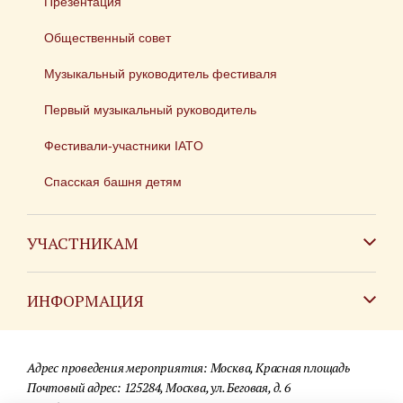
Презентация
Общественный совет
Музыкальный руководитель фестиваля
Первый музыкальный руководитель
Фестивали-участники IATO
Спасская башня детям
УЧАСТНИКАМ
Зарубежным коллективам
ИНФОРМАЦИЯ
Российским коллективам
Контакты
Фестиваль детских духовых оркестров
Адрес проведения мероприятия: Москва, Красная площадь
Для СМИ
Почтовый адрес: 125284, Москва, ул. Беговая, д. 6