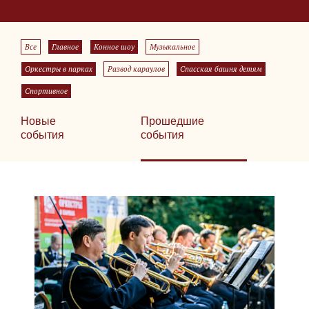
Все
Главное
Конное шоу
Музыкальное
Оркестры в парках
Развод караулов
Спасская башня детям
Спортивное
Новые
Прошедшие
события
события