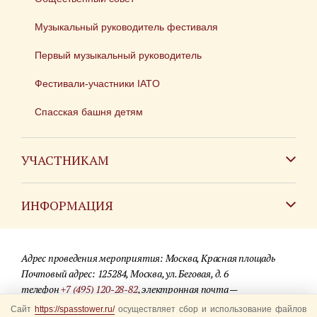
Музыкальный руководитель фестиваля
Первый музыкальный руководитель
Фестивали-участники IATO
Спасская башня детям
УЧАСТНИКАМ
Зарубежным коллективам
ИНФОРМАЦИЯ
Российским коллективам
Контакты
Фестиваль детских духовых оркестров
Адрес проведения мероприятия: Москва, Красная площадь
Для СМИ
Почтовый адрес: 125284, Москва, ул. Беговая, д. 6
телефон
+7 (495) 120-28-82
, электронная почта —
Где купить билеты
info@spasstower.ru
Сайт
https://spasstower.ru/
осуществляет сбор и использование файлов