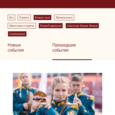
Все
Главное
Конное шоу
Музыкальное
Оркестры в парках
Развод караулов
Спасская башня детям
Спортивное
Новые
Прошедшие
события
события