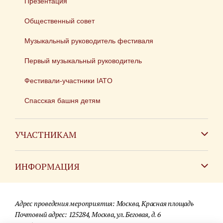
Презентация
Общественный совет
Музыкальный руководитель фестиваля
Первый музыкальный руководитель
Фестивали-участники IATO
Спасская башня детям
УЧАСТНИКАМ
Зарубежным коллективам
ИНФОРМАЦИЯ
Российским коллективам
Контакты
Фестиваль детских духовых оркестров
Адрес проведения мероприятия: Москва, Красная площадь
Для СМИ
Почтовый адрес: 125284, Москва, ул. Беговая, д. 6