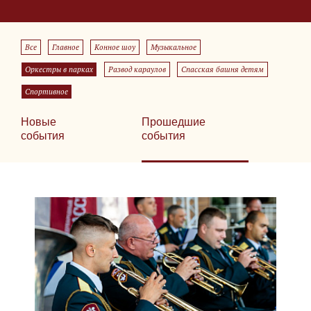
Все
Главное
Конное шоу
Музыкальное
Оркестры в парках
Развод караулов
Спасская башня детям
Спортивное
Новые
Прошедшие
события
события