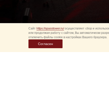
Сайт
https://spasstower.ru/
осуществляет сбор и использов
или продолжая работу с сайтом, Вы автоматически разр
отключить файлы cookie в настройках Вашего браузера.
Согласен
Все
Гл
Выберите
Спасская 
дату
событий
Новые соб