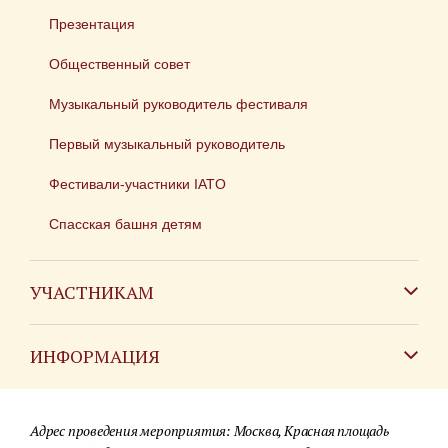
Презентация
Общественный совет
Музыкальный руководитель фестиваля
Первый музыкальный руководитель
Фестивали-участники IATO
Спасская башня детям
УЧАСТНИКАМ
Зарубежным коллективам
ИНФОРМАЦИЯ
Российским коллективам
Контакты
Фестиваль детских духовых оркестров
Адрес проведения мероприятия: Москва, Красная площадь
Для СМИ