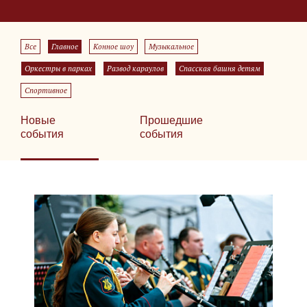
Все
Главное
Конное шоу
Музыкальное
Оркестры в парках
Развод караулов
Спасская башня детям
Спортивное
Новые
Прошедшие
события
события