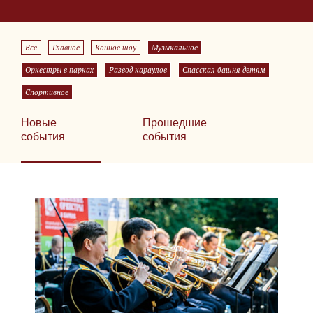
Все
Главное
Конное шоу
Музыкальное
Оркестры в парках
Развод караулов
Спасская башня детям
Спортивное
Новые
Прошедшие
события
события