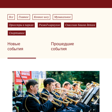
Все
Главное
Конное шоу
Музыкальное
Оркестры в парках
Развод караулов
Спасская башня детям
Спортивное
Новые
Прошедшие
события
события