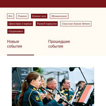
Все
Главное
Конное шоу
Музыкальное
Оркестры в парках
Развод караулов
Спасская башня детям
Спортивное
Новые
Прошедшие
события
события