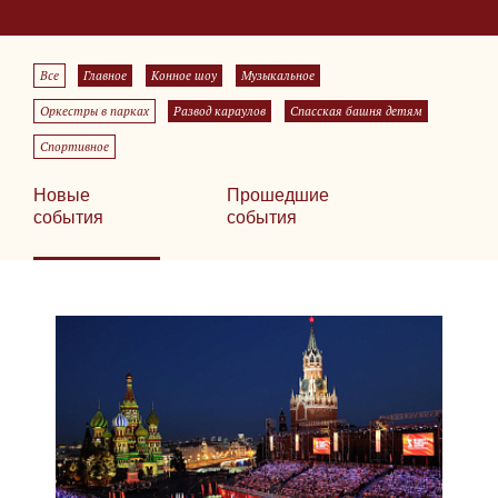
Все
Главное
Конное шоу
Музыкальное
Оркестры в парках
Развод караулов
Спасская башня детям
Спортивное
Новые
Прошедшие
события
события