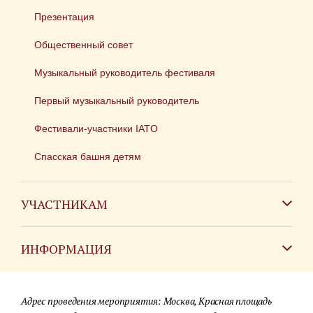
Презентация
Общественный совет
Музыкальный руководитель фестиваля
Первый музыкальный руководитель
Фестивали-участники IATO
Спасская башня детям
УЧАСТНИКАМ
Зарубежным коллективам
ИНФОРМАЦИЯ
Российским коллективам
Контакты
Фестиваль детских духовых оркестров
Адрес проведения мероприятия: Москва, Красная площадь
Для СМИ