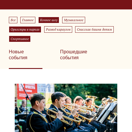
Все
Главное
Конное шоу
Музыкальное
Оркестры в парках
Развод караулов
Спасская башня детям
Спортивное
Новые
Прошедшие
события
события