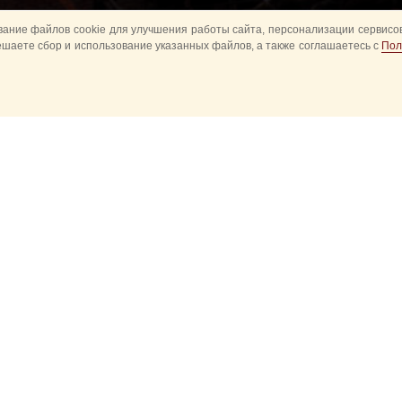
ание файлов cookie для улучшения работы сайта, персонализации сервисов
ешаете сбор и использование указанных файлов, а также соглашаетесь с
Пол
авное
Конное шоу
Музыкальное
Оркестры в пар
башня детям
Спортивное
ытия
Прошедшие события