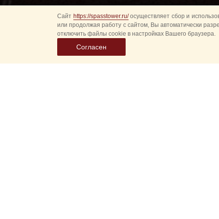
Сайт
https://spasstower.ru/
осуществляет сбор и использов
или продолжая работу с сайтом, Вы автоматически разр
отключить файлы cookie в настройках Вашего браузера.
Согласен
Все
Гл
Выберите
Спасская 
дату
событий
Новые соб