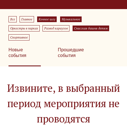
Все
Главное
Конное шоу
Музыкальное
Оркестры в парках
Развод караулов
Спасская башня детям
Спортивное
Новые
Прошедшие
события
события
Извините, в выбранный
период мероприятия не
проводятся