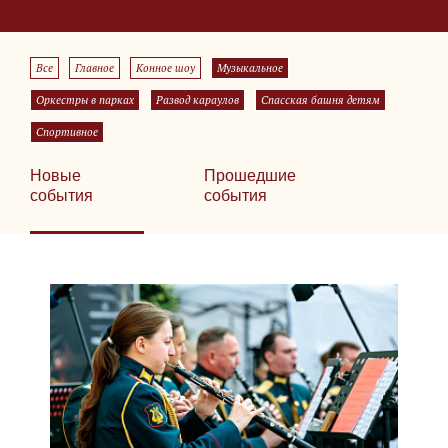
Все
Главное
Конное шоу
Музыкальное
Оркестры в парках
Развод караулов
Спасская башня детям
Спортивное
Новые
Прошедшие
события
события