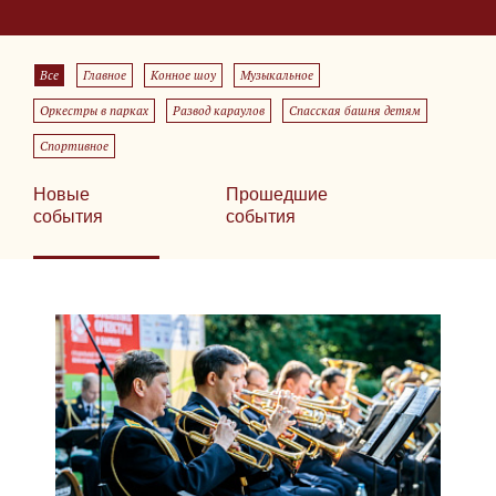
Все
Главное
Конное шоу
Музыкальное
Оркестры в парках
Развод караулов
Спасская башня детям
Спортивное
Новые
Прошедшие
события
события