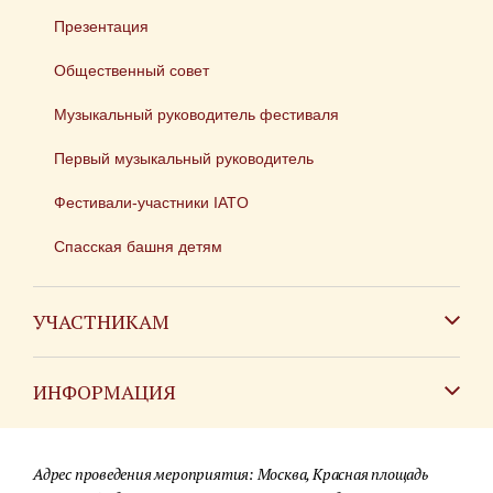
Презентация
Общественный совет
Музыкальный руководитель фестиваля
Первый музыкальный руководитель
Фестивали-участники IATO
Спасская башня детям
УЧАСТНИКАМ
Зарубежным коллективам
ИНФОРМАЦИЯ
Российским коллективам
Контакты
Фестиваль детских духовых оркестров
Адрес проведения мероприятия: Москва, Красная площадь
Для СМИ