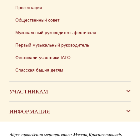
Презентация
Общественный совет
Музыкальный руководитель фестиваля
Первый музыкальный руководитель
Фестивали-участники IATO
Спасская башня детям
УЧАСТНИКАМ
Зарубежным коллективам
ИНФОРМАЦИЯ
Российским коллективам
Контакты
Фестиваль детских духовых оркестров
Адрес проведения мероприятия: Москва, Красная площадь
Для СМИ