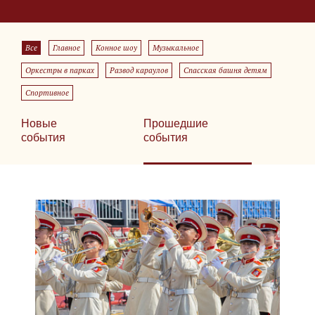
Все
Главное
Конное шоу
Музыкальное
Оркестры в парках
Развод караулов
Спасская башня детям
Спортивное
Новые
Прошедшие
события
события